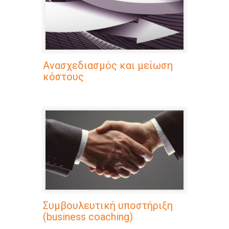
Ανασχεδιασμός και μείωση
κόστους
Συμβουλευτική υποστήριξη
(business coaching)