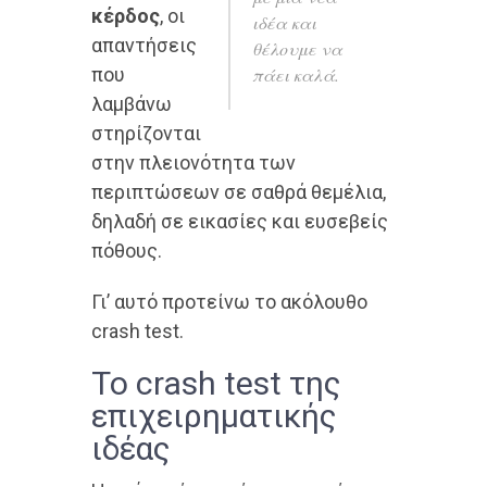
κέρδος
, οι
ιδέα και
απαντήσεις
θέλουμε να
που
πάει καλά.
λαμβάνω
στηρίζονται
στην πλειονότητα των
περιπτώσεων σε σαθρά θεμέλια,
δηλαδή σε εικασίες και ευσεβείς
πόθους.
Γι’ αυτό προτείνω το ακόλουθο
crash test.
Το crash test της
επιχειρηματικής
ιδέας